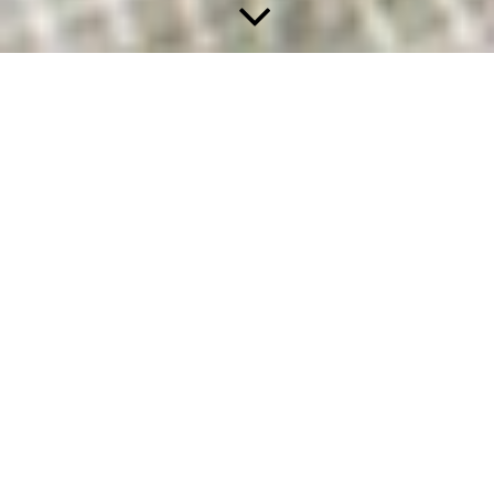
Im Reich der Mitte
Jasmin
chinesisches Volkslied
好一朵美麗的茉莉花 好一朵美麗的茉莉花 芬芳美麗滿
枝椏 又香又白人人誇 讓我來將你摘下 茉莉花呀茉莉
Hǎo yī duǒ měi lì de mò li huā, Hǎo yī duǒ měi lì de mò li huā,
Fēn fāng měi lì mǎn zhī yā, Yòu xiāng yòu bái rén én kuā,
Ràng wǒ lái jiāng nǐ zhāi xià, Mò li huā yā mò li huā.