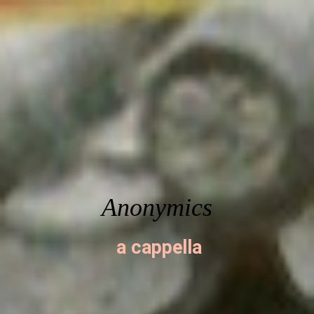
Anonym
ics
a cappella