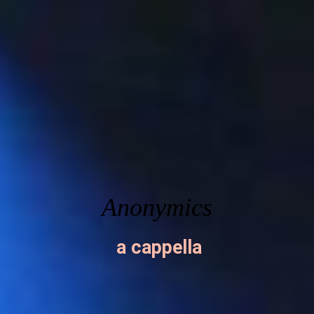
Anonym
ics
a cappella